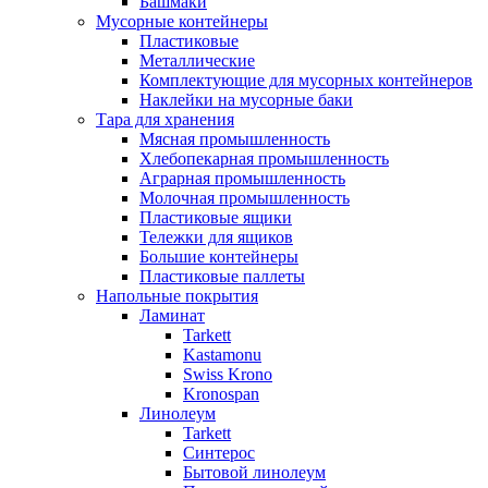
Башмаки
Мусорные контейнеры
Пластиковые
Металлические
Комплектующие для мусорных контейнеров
Наклейки на мусорные баки
Тара для хранения
Мясная промышленность
Хлебопекарная промышленность
Аграрная промышленность
Молочная промышленность
Пластиковые ящики
Тележки для ящиков
Большие контейнеры
Пластиковые паллеты
Напольные покрытия
Ламинат
Tarkett
Kastamonu
Swiss Krono
Kronospan
Линолеум
Tarkett
Синтерос
Бытовой линолеум