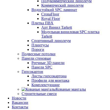
Полукоммерческий линолеум
Коммерческий линолеум
Водостойкий SPC ламинат
CronaFloor
Royal Floor
Плитка ПВХ
Арт Винил Tarkett
Модульная виниловая SPC плитка
Tarkett
Спортивный линолеум
Плинтусы
Пороги
Подвесные потолки
Панели стеновые
Реечные 3D панели
Панели SPC
Гипсокартон
Листы гипсокартона
Профили для монтажа
Комплектующие
Кованые мангалы
Строительные смеси
Новости
Вакансии
Контакты