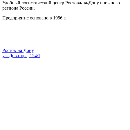
Удобный логистический центр Ростова-на-Дону и южного
региона России.
Предприятие основано в 1956 г.
Адрес:
Ростов-на-Дону,
ул. Доватора, 154/1
Как проехать — Яндекс Карты
sale@skopk.ru
Телефоны:
8 (863) 222-35-71
8 938 135-91-82
8 (863) 200-74-73
8 928 909-58-71
8 (863) 222-14-11