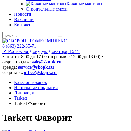
Кованые мангалы
Строительные смеси
Новости
Вакансии
Контакты
8 (863) 222-35-71
📍 Ростов-на-Дону, ул. Доватора, 154/1
• пн-пт c 8:00 до 17:00 (перерыв с 12:00 до 13:00) •
отдел продаж:
sale@skopk.ru
аренда:
service@skopk.ru
секретарь:
office@skopk.ru
Каталог товаров
Напольные покрытия
Линолеум
Tarkett
Tarkett Фаворит
Tarkett Фаворит