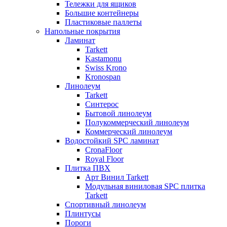
Тележки для ящиков
Большие контейнеры
Пластиковые паллеты
Напольные покрытия
Ламинат
Tarkett
Kastamonu
Swiss Krono
Kronospan
Линолеум
Tarkett
Синтерос
Бытовой линолеум
Полукоммерческий линолеум
Коммерческий линолеум
Водостойкий SPC ламинат
CronaFloor
Royal Floor
Плитка ПВХ
Арт Винил Tarkett
Модульная виниловая SPC плитка
Tarkett
Спортивный линолеум
Плинтусы
Пороги