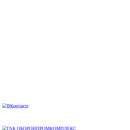
Как проехать — Яндекс Карты
sale@skopk.ru
Телефоны:
8 (863) 222-35-71
8 938 135-91-82
8 (863) 200-74-73
8 928 909-58-71
8 (863) 222-14-11
8 (863) 222-28-49
Мы в соцсетях
Головная компания