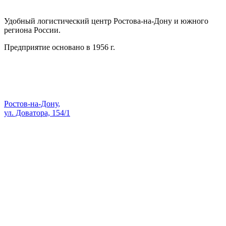
АО СК ПКП ОБОРОНПРОМКОМПЛЕКС
Удобный логистический центр Ростова-на-Дону и южного
региона России.
Предприятие основано в 1956 г.
Адрес:
Ростов-на-Дону,
ул. Доватора, 154/1
Как проехать — Яндекс Карты
sale@skopk.ru
Телефоны:
8 (863) 222-35-71
8 938 135-91-82
8 (863) 200-74-73