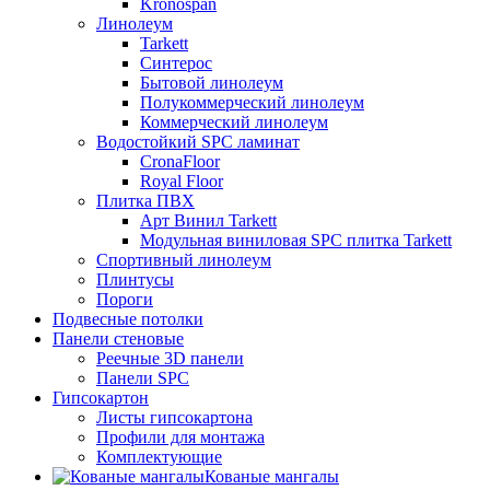
Kronospan
Линолеум
Tarkett
Синтерос
Бытовой линолеум
Полукоммерческий линолеум
Коммерческий линолеум
Водостойкий SPC ламинат
CronaFloor
Royal Floor
Плитка ПВХ
Арт Винил Tarkett
Модульная виниловая SPC плитка Tarkett
Спортивный линолеум
Плинтусы
Пороги
Подвесные потолки
Панели стеновые
Реечные 3D панели
Панели SPC
Гипсокартон
Листы гипсокартона
Профили для монтажа
Комплектующие
Кованые мангалы