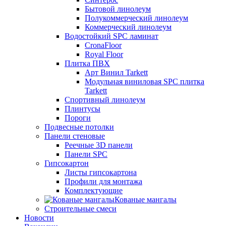
Бытовой линолеум
Полукоммерческий линолеум
Коммерческий линолеум
Водостойкий SPC ламинат
CronaFloor
Royal Floor
Плитка ПВХ
Арт Винил Tarkett
Модульная виниловая SPC плитка
Tarkett
Спортивный линолеум
Плинтусы
Пороги
Подвесные потолки
Панели стеновые
Реечные 3D панели
Панели SPC
Гипсокартон
Листы гипсокартона
Профили для монтажа
Комплектующие
Кованые мангалы
Строительные смеси
Новости