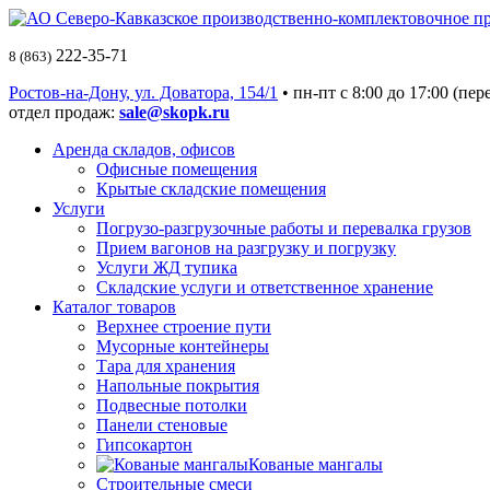
222-35-71
8 (863)
Ростов-на-Дону, ул. Доватора, 154/1
• пн-пт c 8:00 до 17:00 (пер
отдел продаж:
sale@skopk.ru
Аренда складов, офисов
Офисные помещения
Крытые складские помещения
Услуги
Погрузо-разгрузочные работы и перевалка грузов
Прием вагонов на разгрузку и погрузку
Услуги ЖД тупика
Складские услуги и ответственное хранение
Каталог товаров
Верхнее строение пути
Мусорные контейнеры
Тара для хранения
Напольные покрытия
Подвесные потолки
Панели стеновые
Гипсокартон
Кованые мангалы
Строительные смеси