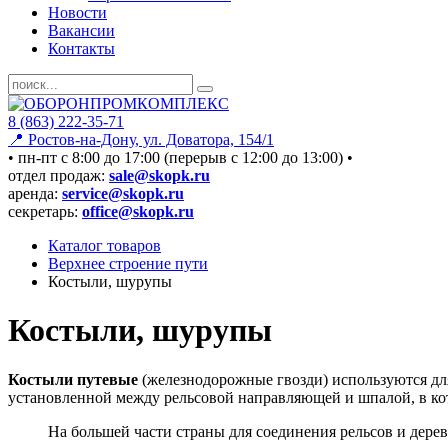
Новости
Вакансии
Контакты
8 (863) 222-35-71
📍 Ростов-на-Дону, ул. Доватора, 154/1
• пн-пт c 8:00 до 17:00 (перерыв с 12:00 до 13:00) •
отдел продаж:
sale@skopk.ru
аренда:
service@skopk.ru
секретарь:
office@skopk.ru
Каталог товаров
Верхнее строение пути
Костыли, шурупы
Костыли, шурупы
Костыли путевые
(железнодорожные гвозди) используются дл
установленной между рельсовой направляющей и шпалой, в кот
На большей части страны для соединения рельсов и дер