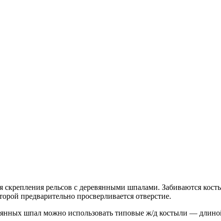
я скрепления рельсов с деревянными шпалами. Забиваются кост
орой предварительно просверливается отверстие.
евянных шпал можно использовать типовые ж/д костыли — длино