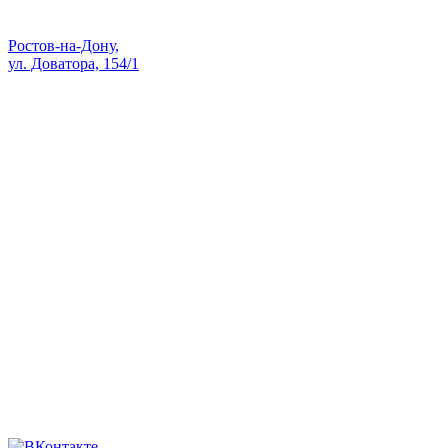
Адрес:
Ростов-на-Дону,
ул. Доватора, 154/1
Как проехать — Яндекс Карты
sale@skopk.ru
Телефоны:
8 (863) 222-35-71
8 938 135-91-82
8 (863) 200-74-73
8 928 909-58-71
8 (863) 222-14-11
8 (863) 222-28-49
Мы в соцсетях