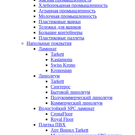
Хлебопекарная промышленность
Аграрная промышленность
Молочная промышленность
Пластиковые ящики
Тележки для ящиков
Большие контейнеры
Пластиковые паллеты
Напольные покрытия
Ламинат
Tarkett
Kastamonu
Swiss Krono
Kronospan
Линолеум
Tarkett
Синтерос
Бытовой линолеум
Полукоммерческий линолеум
Коммерческий линолеум
Водостойкий SPC ламинат
CronaFloor
Royal Floor
Плитка ПВХ
Арт Винил Tarkett