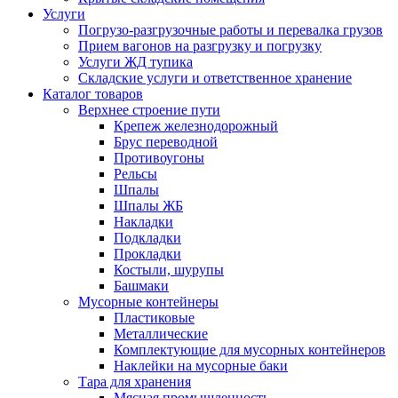
Услуги
Погрузо-разгрузочные работы и перевалка грузов
Прием вагонов на разгрузку и погрузку
Услуги ЖД тупика
Складские услуги и ответственное хранение
Каталог товаров
Верхнее строение пути
Крепеж железнодорожный
Брус переводной
Противоугоны
Рельсы
Шпалы
Шпалы ЖБ
Накладки
Подкладки
Прокладки
Костыли, шурупы
Башмаки
Мусорные контейнеры
Пластиковые
Металлические
Комплектующие для мусорных контейнеров
Наклейки на мусорные баки
Тара для хранения
Мясная промышленность