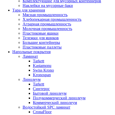
Комплектующие для мусорных контейнеров
Наклейки на мусорные баки
Тара для хранения
Мясная промышленность
Хлебопекарная промышленность
Аграрная промышленность
Молочная промышленность
Пластиковые ящики
Тележки для ящиков
Большие контейнеры
Пластиковые паллеты
Напольные покрытия
Ламинат
Tarkett
Kastamonu
Swiss Krono
Kronospan
Линолеум
Tarkett
Синтерос
Бытовой линолеум
Полукоммерческий линолеум
Коммерческий линолеум
Водостойкий SPC ламинат
CronaFloor