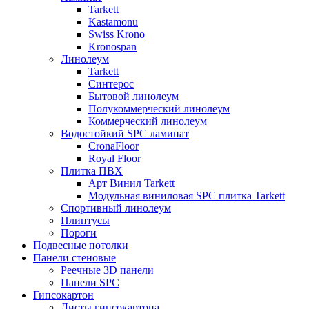
Tarkett
Kastamonu
Swiss Krono
Kronospan
Линолеум
Tarkett
Синтерос
Бытовой линолеум
Полукоммерческий линолеум
Коммерческий линолеум
Водостойкий SPC ламинат
CronaFloor
Royal Floor
Плитка ПВХ
Арт Винил Tarkett
Модульная виниловая SPC плитка Tarkett
Спортивный линолеум
Плинтусы
Пороги
Подвесные потолки
Панели стеновые
Реечные 3D панели
Панели SPC
Гипсокартон
Листы гипсокартона