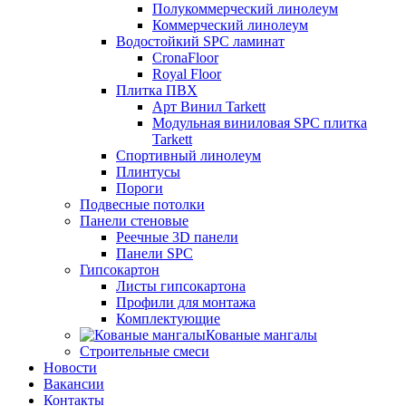
Полукоммерческий линолеум
Коммерческий линолеум
Водостойкий SPC ламинат
CronaFloor
Royal Floor
Плитка ПВХ
Арт Винил Tarkett
Модульная виниловая SPC плитка
Tarkett
Спортивный линолеум
Плинтусы
Пороги
Подвесные потолки
Панели стеновые
Реечные 3D панели
Панели SPC
Гипсокартон
Листы гипсокартона
Профили для монтажа
Комплектующие
Кованые мангалы
Строительные смеси
Новости
Вакансии
Контакты