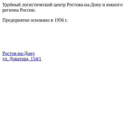
Удобный логистический центр Ростова-на-Дону и южного
региона России.
Предприятие основано в 1956 г.
Адрес:
Ростов-на-Дону,
ул. Доватора, 154/1
Как проехать — Яндекс Карты
sale@skopk.ru
Телефоны:
8 (863) 222-35-71
8 938 135-91-82
8 (863) 200-74-73
8 928 909-58-71