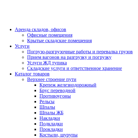
Аренда складов, офисов
Офисные помещения
Крытые складские помещения
Услуги
Погрузо-разгрузочные работы и перевалка грузов
Прием вагонов на разгрузку и погрузку
Услуги ЖД тупика
Складские услуги и ответственное хранение
Каталог товаров
Верхнее строение пути
Крепеж железнодорожный
Брус переводной
Противоугоны
Рельсы
Шпалы
Шпалы ЖБ
Накладки
Подкладки
Прокладки
Костыли, шурупы