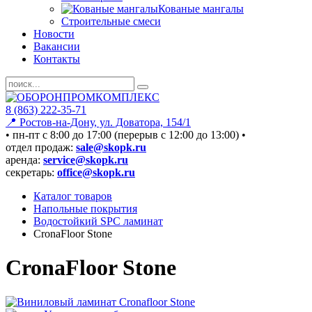
Кованые мангалы
Строительные смеси
Новости
Вакансии
Контакты
8 (863) 222-35-71
📍 Ростов-на-Дону, ул. Доватора, 154/1
• пн-пт c 8:00 до 17:00 (перерыв с 12:00 до 13:00) •
отдел продаж:
sale@skopk.ru
аренда:
service@skopk.ru
секретарь:
office@skopk.ru
Каталог товаров
Напольные покрытия
Водостойкий SPC ламинат
CronaFloor Stone
CronaFloor Stone