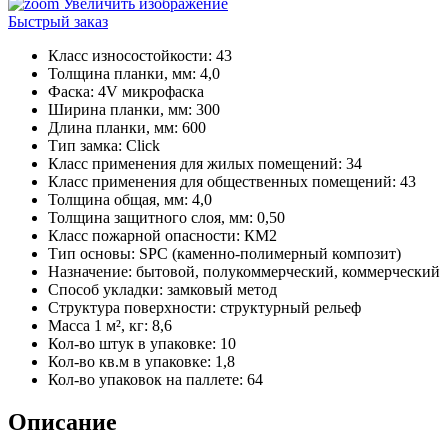
Увеличить изображение
Быстрый заказ
Класс износостойкости
:
43
Толщина планки, мм
:
4,0
Фаска
:
4V микрофаска
Ширина планки, мм
:
300
Длина планки, мм
:
600
Тип замка
:
Click
Класс применения для жилых помещений
:
34
Класс применения для общественных помещений
:
43
Толщина общая, мм
:
4,0
Толщина защитного слоя, мм
:
0,50
Класс пожарной опасности
:
КМ2
Тип основы
:
SPC (каменно-полимерный композит)
Назначение
:
бытовой, полукоммерческий, коммерческий
Способ укладки
:
замковый метод
Структура поверхности
:
структурный рельеф
Масса 1 м², кг
:
8,6
Кол-во штук в упаковке
:
10
Кол-во кв.м в упаковке
:
1,8
Кол-во упаковок на паллете
:
64
Описание