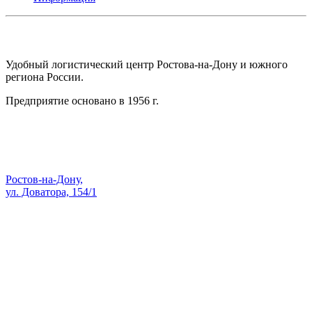
АО СК ПКП ОБОРОНПРОМКОМПЛЕКС
Удобный логистический центр Ростова-на-Дону и южного
региона России.
Предприятие основано в 1956 г.
Адрес:
Ростов-на-Дону,
ул. Доватора, 154/1
Как проехать — Яндекс Карты
sale@skopk.ru
Телефоны: