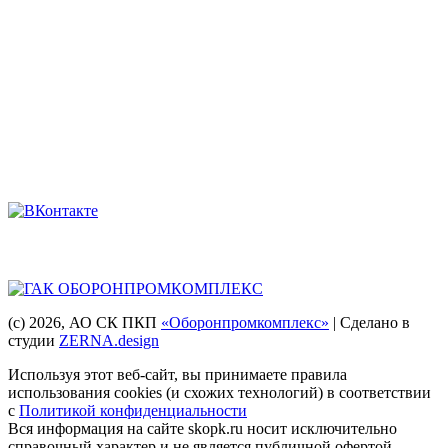
8 (863) 222-35-71
8 938 135-91-82
8 (863) 200-74-73
8 928 909-58-71
8 (863) 222-14-11
8 (863) 222-28-49
Мы в соцсетях
Головная компания
(с) 2026
, АО СК ПКП
«Оборонпромкомплекс»
| Сделано в
студии
ZERNA.design
Используя этот веб-сайт, вы принимаете правила
использования cookies (и схожих технологий) в соответствии
с
Политикой конфиденциальности
Вся информация на сайте skopk.ru носит исключительно
справочный характер и не является публичной офертой,