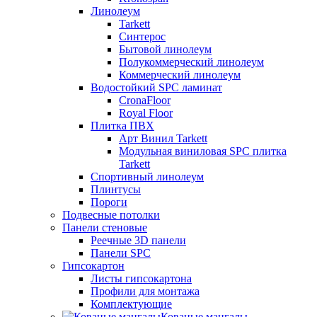
Линолеум
Tarkett
Синтерос
Бытовой линолеум
Полукоммерческий линолеум
Коммерческий линолеум
Водостойкий SPC ламинат
CronaFloor
Royal Floor
Плитка ПВХ
Арт Винил Tarkett
Модульная виниловая SPC плитка
Tarkett
Спортивный линолеум
Плинтусы
Пороги
Подвесные потолки
Панели стеновые
Реечные 3D панели
Панели SPC
Гипсокартон
Листы гипсокартона
Профили для монтажа
Комплектующие
Кованые мангалы