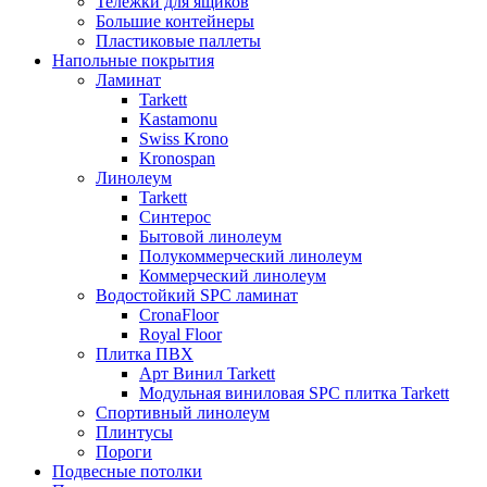
Тележки для ящиков
Большие контейнеры
Пластиковые паллеты
Напольные покрытия
Ламинат
Tarkett
Kastamonu
Swiss Krono
Kronospan
Линолеум
Tarkett
Синтерос
Бытовой линолеум
Полукоммерческий линолеум
Коммерческий линолеум
Водостойкий SPC ламинат
CronaFloor
Royal Floor
Плитка ПВХ
Арт Винил Tarkett
Модульная виниловая SPC плитка Tarkett
Спортивный линолеум
Плинтусы
Пороги
Подвесные потолки