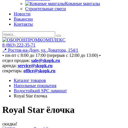
Кованые мангалы
Строительные смеси
Новости
Вакансии
Контакты
8 (863) 222-35-71
📍 Ростов-на-Дону, ул. Доватора, 154/1
• пн-пт c 8:00 до 17:00 (перерыв с 12:00 до 13:00) •
отдел продаж:
sale@skopk.ru
аренда:
service@skopk.ru
секретарь:
office@skopk.ru
Каталог товаров
Напольные покрытия
Водостойкий SPC ламинат
Royal Star ёлочка
Royal Star ёлочка
скидка!