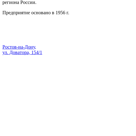
региона России.
Предприятие основано в 1956 г.
Адрес:
Ростов-на-Дону,
ул. Доватора, 154/1
Как проехать — Яндекс Карты
sale@skopk.ru
Телефоны:
8 (863) 222-35-71
8 938 135-91-82
8 (863) 200-74-73
8 928 909-58-71
8 (863) 222-14-11
8 (863) 222-28-49