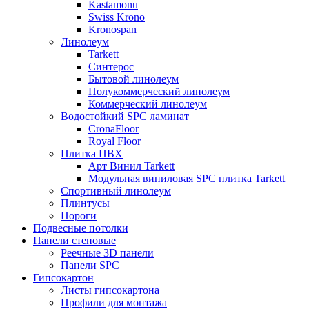
Kastamonu
Swiss Krono
Kronospan
Линолеум
Tarkett
Синтерос
Бытовой линолеум
Полукоммерческий линолеум
Коммерческий линолеум
Водостойкий SPC ламинат
CronaFloor
Royal Floor
Плитка ПВХ
Арт Винил Tarkett
Модульная виниловая SPC плитка Tarkett
Спортивный линолеум
Плинтусы
Пороги
Подвесные потолки
Панели стеновые
Реечные 3D панели
Панели SPC
Гипсокартон
Листы гипсокартона
Профили для монтажа