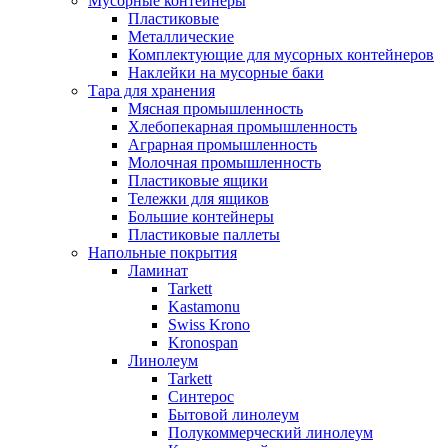
Мусорные контейнеры
Пластиковые
Металлические
Комплектующие для мусорных контейнеров
Наклейки на мусорные баки
Тара для хранения
Мясная промышленность
Хлебопекарная промышленность
Аграрная промышленность
Молочная промышленность
Пластиковые ящики
Тележки для ящиков
Большие контейнеры
Пластиковые паллеты
Напольные покрытия
Ламинат
Tarkett
Kastamonu
Swiss Krono
Kronospan
Линолеум
Tarkett
Синтерос
Бытовой линолеум
Полукоммерческий линолеум