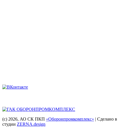
Телефоны:
8 (863) 222-35-71
8 938 135-91-82
8 (863) 200-74-73
8 928 909-58-71
8 (863) 222-14-11
8 (863) 222-28-49
Мы в соцсетях
Головная компания
(с) 2026
, АО СК ПКП
«Оборонпромкомплекс»
| Сделано в
студии
ZERNA.design