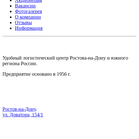
Акционерам
Вакансии
Фотогалерея
О компании
Отзывы
Информация
АО СК ПКП ОБОРОНПРОМКОМПЛЕКС
Удобный логистический центр Ростова-на-Дону и южного
региона России.
Предприятие основано в 1956 г.
Адрес:
Ростов-на-Дону,
ул. Доватора, 154/1
Как проехать — Яндекс Карты
sale@skopk.ru