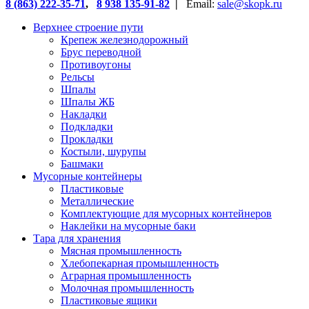
8 (863) 222-35-71
,
8 938 135-91-82
|
Email:
sale@skopk.ru
Верхнее строение пути
Крепеж железнодорожный
Брус переводной
Противоугоны
Рельсы
Шпалы
Шпалы ЖБ
Накладки
Подкладки
Прокладки
Костыли, шурупы
Башмаки
Мусорные контейнеры
Пластиковые
Металлические
Комплектующие для мусорных контейнеров
Наклейки на мусорные баки
Тара для хранения
Мясная промышленность
Хлебопекарная промышленность
Аграрная промышленность
Молочная промышленность
Пластиковые ящики