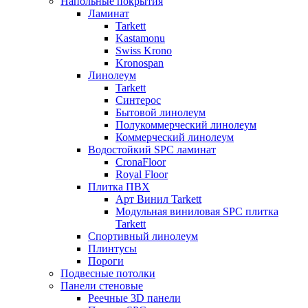
Напольные покрытия
Ламинат
Tarkett
Kastamonu
Swiss Krono
Kronospan
Линолеум
Tarkett
Синтерос
Бытовой линолеум
Полукоммерческий линолеум
Коммерческий линолеум
Водостойкий SPC ламинат
CronaFloor
Royal Floor
Плитка ПВХ
Арт Винил Tarkett
Модульная виниловая SPC плитка
Tarkett
Спортивный линолеум
Плинтусы
Пороги
Подвесные потолки
Панели стеновые
Реечные 3D панели