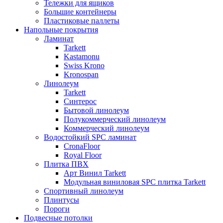
Тележки для ящиков
Большие контейнеры
Пластиковые паллеты
Напольные покрытия
Ламинат
Tarkett
Kastamonu
Swiss Krono
Kronospan
Линолеум
Tarkett
Синтерос
Бытовой линолеум
Полукоммерческий линолеум
Коммерческий линолеум
Водостойкий SPC ламинат
CronaFloor
Royal Floor
Плитка ПВХ
Арт Винил Tarkett
Модульная виниловая SPC плитка Tarkett
Спортивный линолеум
Плинтусы
Пороги
Подвесные потолки