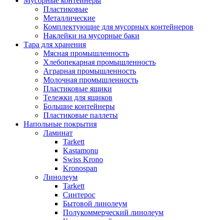
Мусорные контейнеры
Пластиковые
Металлические
Комплектующие для мусорных контейнеров
Наклейки на мусорные баки
Тара для хранения
Мясная промышленность
Хлебопекарная промышленность
Аграрная промышленность
Молочная промышленность
Пластиковые ящики
Тележки для ящиков
Большие контейнеры
Пластиковые паллеты
Напольные покрытия
Ламинат
Tarkett
Kastamonu
Swiss Krono
Kronospan
Линолеум
Tarkett
Синтерос
Бытовой линолеум
Полукоммерческий линолеум