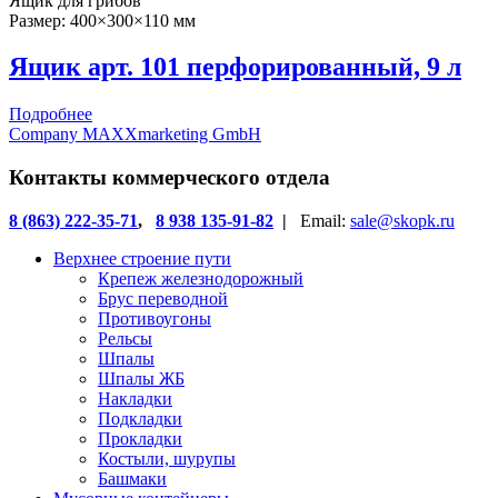
Ящик для грибов
Размер: 400×300×110 мм
Ящик арт. 101 перфорированный, 9 л
Подробнее
Company MAXXmarketing GmbH
Контакты коммерческого отдела
8 (863) 222-35-71
,
8 938 135-91-82
|
Email:
sale@skopk.ru
Верхнее строение пути
Крепеж железнодорожный
Брус переводной
Противоугоны
Рельсы
Шпалы
Шпалы ЖБ
Накладки
Подкладки
Прокладки
Костыли, шурупы
Башмаки