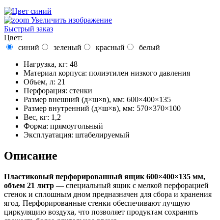
Увеличить изображение
Быстрый заказ
Цвет:
синий
зеленый
красный
белый
Нагрузка, кг
:
48
Материал корпуса
:
полиэтилен низкого давления
Объем, л
:
21
Перфорация
:
стенки
Размер внешний (д×ш×в), мм
:
600×400×135
Размер внутренний (д×ш×в), мм
:
570×370×100
Вес, кг
:
1,2
Форма
:
прямоугольный
Эксплуатация
:
штабелируемый
Описание
Пластиковый перфорированный ящик 600×400×135 мм,
объем 21 литр
— специальный ящик с мелкой перфорацией
стенок и сплошным дном предназначен для сбора и хранения
ягод. Перфорированные стенки обеспечивают лучшую
циркуляцию воздуха, что позволяет продуктам сохранять