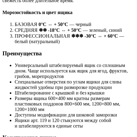
свежесть более длительное время.
Морозостойкость и цвет ящика
БАЗОВАЯ
0°С ⇔ + 50°С
— черный
СРЕДНЯЯ
❄❄ -18°С ⇔ + 50°С
— зеленый, синий
ПРОФЕССИОНАЛЬНАЯ
❄❄❄ -30°С ⇔ + 60°С
—
белый (натуральный)
Преимущества
Универсальный штабелируемый ящик со сплошным
дном. Чаще используется как ящик для ягод, фруктов,
грибов, морепродуктов
Специальные отверстия по углам ящики для слива
жидкостей удобны при разморозке продукции
Штабелирование с крышкой и без крышки
Размеры ящика 600×400 мм кратны размерам
пластиковых поддонов 800×600 мм, 1200×800 мм,
1200×1000 мм
Доступны модификации для шоковой заморозки
Ящики арт. 119 и 120 стыкуются между собой
и штабелируются в единые сеты