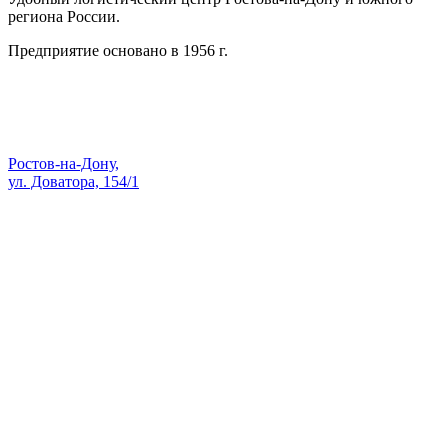
региона России.
Предприятие основано в 1956 г.
Адрес:
Ростов-на-Дону,
ул. Доватора, 154/1
Как проехать — Яндекс Карты
sale@skopk.ru
Телефоны:
8 (863) 222-35-71
8 938 135-91-82
8 (863) 200-74-73
8 928 909-58-71
8 (863) 222-14-11