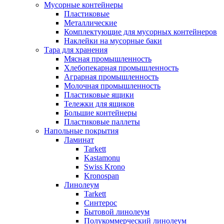
Мусорные контейнеры
Пластиковые
Металлические
Комплектующие для мусорных контейнеров
Наклейки на мусорные баки
Тара для хранения
Мясная промышленность
Хлебопекарная промышленность
Аграрная промышленность
Молочная промышленность
Пластиковые ящики
Тележки для ящиков
Большие контейнеры
Пластиковые паллеты
Напольные покрытия
Ламинат
Tarkett
Kastamonu
Swiss Krono
Kronospan
Линолеум
Tarkett
Синтерос
Бытовой линолеум
Полукоммерческий линолеум