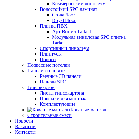
Коммерческий линолеум
Водостойкий SPC ламинат
CronaFloor
Royal Floor
Плитка ПВХ
Арт Винил Tarkett
Модульная виниловая SPC плитка
Tarkett
Спортивный линолеум
Плинтусы
Пороги
Подвесные потолки
Панели стеновые
Реечные 3D панели
Панели SPC
Гипсокартон
Листы гипсокартона
Профили для монтажа
Комплектующие
Кованые мангалы
Строительные смеси
Новости
Вакансии
Контакты