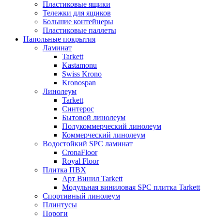
Пластиковые ящики
Тележки для ящиков
Большие контейнеры
Пластиковые паллеты
Напольные покрытия
Ламинат
Tarkett
Kastamonu
Swiss Krono
Kronospan
Линолеум
Tarkett
Синтерос
Бытовой линолеум
Полукоммерческий линолеум
Коммерческий линолеум
Водостойкий SPC ламинат
CronaFloor
Royal Floor
Плитка ПВХ
Арт Винил Tarkett
Модульная виниловая SPC плитка Tarkett
Спортивный линолеум
Плинтусы
Пороги