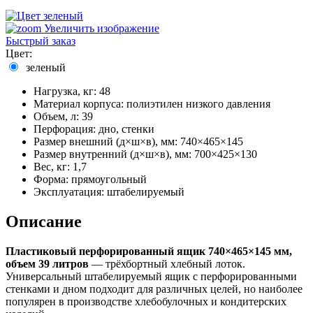
Увеличить изображение
Быстрый заказ
Цвет:
зеленый
Нагрузка, кг
:
48
Материал корпуса
:
полиэтилен низкого давления
Объем, л
:
39
Перфорация
:
дно, стенки
Размер внешний (д×ш×в), мм
:
740×465×145
Размер внутренний (д×ш×в), мм
:
700×425×130
Вес, кг
:
1,7
Форма
:
прямоугольный
Эксплуатация
:
штабелируемый
Описание
Пластиковый перфорированный ящик 740×465×145 мм,
объем 39 литров
— трёхбортный хлебный лоток.
Универсальный штабелируемый ящик с перфорированными
стенками и дном подходит для различных целей, но наиболее
популярен в производстве хлебобулочных и кондитерских