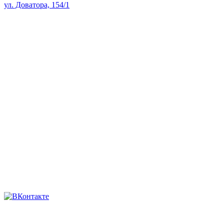
ул. Доватора, 154/1
Как проехать — Яндекс Карты
sale@skopk.ru
Телефоны:
8 (863) 222-35-71
8 938 135-91-82
8 (863) 200-74-73
8 928 909-58-71
8 (863) 222-14-11
8 (863) 222-28-49
Мы в соцсетях
Головная компания