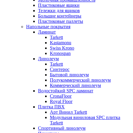
Пластиковые ящики
Тележки для ящиков
Большие контейнеры
Пластиковые паллеты
Напольные покрытия
Ламинат
Tarkett
Kastamonu
Swiss Krono
Kronospan
Линолеум
Tarkett
Синтерос
Бытовой линолеум
Полукоммерческий линолеум
Коммерческий линолеум
Водостойкий SPC ламинат
CronaFloor
Royal Floor
Плитка ПВХ
Арт Винил Tarkett
Модульная виниловая SPC плитка
Tarkett
Спортивный линолеум