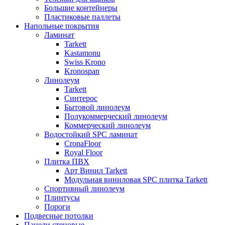
Большие контейнеры
Пластиковые паллеты
Напольные покрытия
Ламинат
Tarkett
Kastamonu
Swiss Krono
Kronospan
Линолеум
Tarkett
Синтерос
Бытовой линолеум
Полукоммерческий линолеум
Коммерческий линолеум
Водостойкий SPC ламинат
CronaFloor
Royal Floor
Плитка ПВХ
Арт Винил Tarkett
Модульная виниловая SPC плитка Tarkett
Спортивный линолеум
Плинтусы
Пороги
Подвесные потолки
Панели стеновые