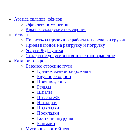
Аренда складов, офисов
Офисные помещения
Крытые складские помещения
Услуги
Погрузо-разгрузочные работы и перевалка грузов
Прием вагонов на разгрузку и погрузку
Услуги ЖД тупика
Складские услуги и ответственное хранение
Каталог товаров
Верхнее строение пути
Крепеж железнодорожный
Брус переводной
Противоугоны
Рельсы
Шпалы
Шпалы ЖБ
Накладки
Подкладки
Прокладки
Костыли, шурупы
Башмаки
Мусорные контейнеры