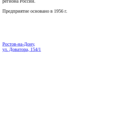
региона России.
Предприятие основано в 1956 г.
Адрес:
Ростов-на-Дону,
ул. Доватора, 154/1
Как проехать — Яндекс Карты
sale@skopk.ru
Телефоны:
8 (863) 222-35-71
8 938 135-91-82
8 (863) 200-74-73
8 928 909-58-71
8 (863) 222-14-11
8 (863) 222-28-49