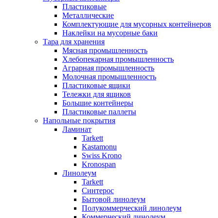
Пластиковые
Металлические
Комплектующие для мусорных контейнеров
Наклейки на мусорные баки
Тара для хранения
Мясная промышленность
Хлебопекарная промышленность
Аграрная промышленность
Молочная промышленность
Пластиковые ящики
Тележки для ящиков
Большие контейнеры
Пластиковые паллеты
Напольные покрытия
Ламинат
Tarkett
Kastamonu
Swiss Krono
Kronospan
Линолеум
Tarkett
Синтерос
Бытовой линолеум
Полукоммерческий линолеум
Коммерческий линолеум