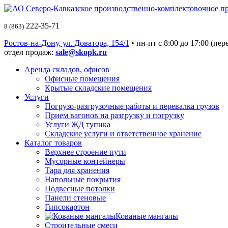
222-35-71
8 (863)
Ростов-на-Дону, ул. Доватора, 154/1
• пн-пт c 8:00 до 17:00 (пер
отдел продаж:
sale@skopk.ru
Аренда складов, офисов
Офисные помещения
Крытые складские помещения
Услуги
Погрузо-разгрузочные работы и перевалка грузов
Прием вагонов на разгрузку и погрузку
Услуги ЖД тупика
Складские услуги и ответственное хранение
Каталог товаров
Верхнее строение пути
Мусорные контейнеры
Тара для хранения
Напольные покрытия
Подвесные потолки
Панели стеновые
Гипсокартон
Кованые мангалы
Строительные смеси