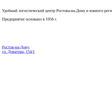
АО СК ПКП ОБОРОНПРОМКОМПЛЕКС
Удобный логистический центр Ростова-на-Дону и южного реги
Предприятие основано в 1956 г.
Адрес:
Ростов-на-Дону,
ул. Доватора, 154/1
Как проехать — Яндекс Карты
sale@skopk.ru
Телефоны:
8 (863) 222-35-71
8 938 135-91-82
8 (863) 200-74-73
8 928 909-58-71