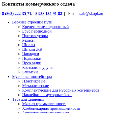
Контакты коммерческого отдела
8 (863) 222-35-71
,
8 938 135-91-82
|
Email:
sale@skopk.ru
Верхнее строение пути
Крепеж железнодорожный
Брус переводной
Противоугоны
Рельсы
Шпалы
Шпалы ЖБ
Накладки
Подкладки
Прокладки
Костыли, шурупы
Башмаки
Мусорные контейнеры
Пластиковые
Металлические
Комплектующие для мусорных контейнеров
Наклейки на мусорные баки
Тара для хранения
Мясная промышленность
Хлебопекарная промышленность
Аграрная промышленность