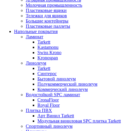
Молочная промышленность
Пластиковые ящики
Тележки для ящиков
Большие контейнеры
Пластиковые паллеты
Напольные покрытия
Ламинат
Tarkett
Kastamonu
Swiss Krono
Kronospan
Линолеум
Tarkett
Синтерос
Бытовой линолеум
Полукоммерческий линолеум
Коммерческий линолеум
Водостойкий SPC ламинат
CronaFloor
Royal Floor
Плитка ПВХ
Арт Винил Tarkett
Модульная виниловая SPC плитка Tarkett
Спортивный линолеум