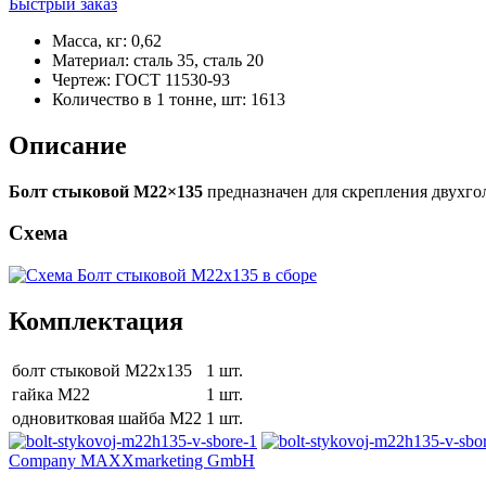
Быстрый заказ
Масса, кг
:
0,62
Материал
:
сталь 35, сталь 20
Чертеж
:
ГОСТ 11530-93
Количество в 1 тонне, шт
:
1613
Описание
Болт стыковой М22×135
предназначен для скрепления двухго
Схема
Комплектация
болт стыковой М22х135
1 шт.
гайка М22
1 шт.
одновитковая шайба М22
1 шт.
Company MAXXmarketing GmbH