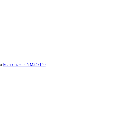
од
Болт стыковой М24х150
.