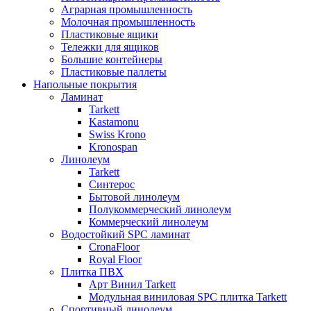
Аграрная промышленность
Молочная промышленность
Пластиковые ящики
Тележки для ящиков
Большие контейнеры
Пластиковые паллеты
Напольные покрытия
Ламинат
Tarkett
Kastamonu
Swiss Krono
Kronospan
Линолеум
Tarkett
Синтерос
Бытовой линолеум
Полукоммерческий линолеум
Коммерческий линолеум
Водостойкий SPC ламинат
CronaFloor
Royal Floor
Плитка ПВХ
Арт Винил Tarkett
Модульная виниловая SPC плитка Tarkett
Спортивный линолеум