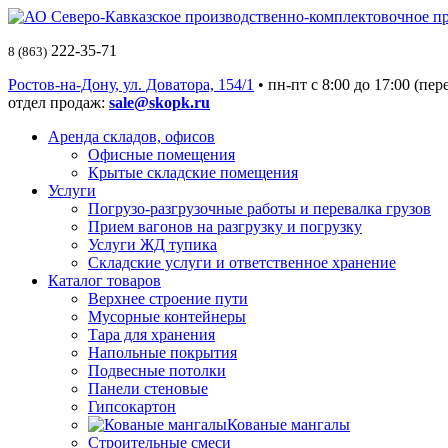
222-35-71
8 (863)
Ростов-на-Дону, ул. Доватора, 154/1
• пн-пт c 8:00 до 17:00 (пер
отдел продаж:
sale@skopk.ru
Аренда складов, офисов
Офисные помещения
Крытые складские помещения
Услуги
Погрузо-разгрузочные работы и перевалка грузов
Прием вагонов на разгрузку и погрузку
Услуги ЖД тупика
Складские услуги и ответственное хранение
Каталог товаров
Верхнее строение пути
Мусорные контейнеры
Тара для хранения
Напольные покрытия
Подвесные потолки
Панели стеновые
Гипсокартон
Кованые мангалы
Строительные смеси