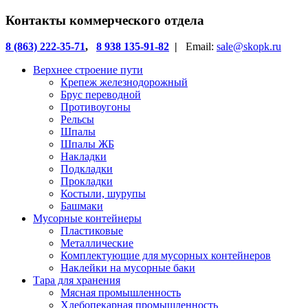
Контакты коммерческого отдела
8 (863) 222-35-71
,
8 938 135-91-82
|
Email:
sale@skopk.ru
Верхнее строение пути
Крепеж железнодорожный
Брус переводной
Противоугоны
Рельсы
Шпалы
Шпалы ЖБ
Накладки
Подкладки
Прокладки
Костыли, шурупы
Башмаки
Мусорные контейнеры
Пластиковые
Металлические
Комплектующие для мусорных контейнеров
Наклейки на мусорные баки
Тара для хранения
Мясная промышленность
Хлебопекарная промышленность