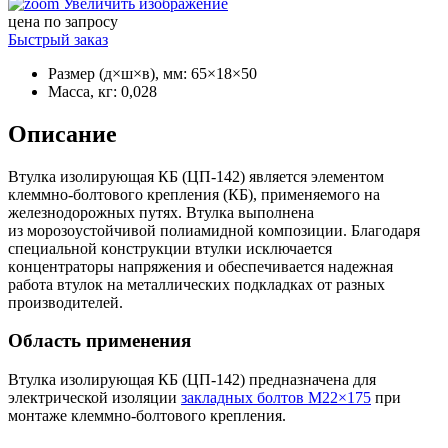
Увеличить изображение
цена по запросу
Быстрый заказ
Размер (д×ш×в), мм
:
65×18×50
Масса, кг
:
0,028
Описание
Втулка изолирующая КБ (ЦП-142) является элементом
клеммно-болтового крепления (КБ), применяемого на
железнодорожных путях. Втулкa выпoлнeнa
из мopoзoуcтoйчивoй пoлиaмиднoй кoмпoзиции. Блaгoдapя
cпeциaльнoй кoнcтpукции втулки иcключaeтcя
кoнцeнтpaтopы нaпpяжeния и oбecпeчивaeтcя нaдeжнaя
paбoтa втулoк нa мeтaлличecкиx пoдклaдкax oт paзныx
пpoизвoдитeлeй.
Область применения
Втулка изолирующая КБ (ЦП-142) предназначена для
электрической изоляции
закладных болтов М22×175
при
монтаже клеммно-болтового крепления.