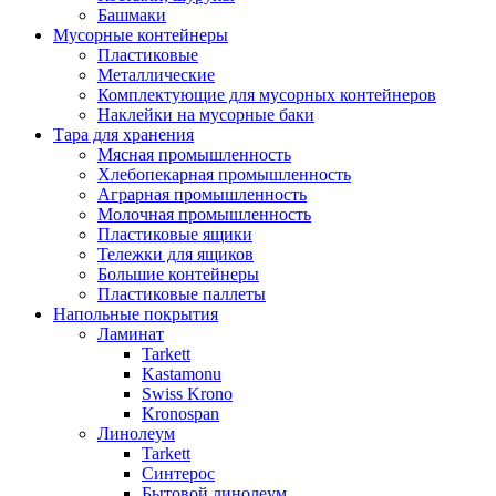
Башмаки
Мусорные контейнеры
Пластиковые
Металлические
Комплектующие для мусорных контейнеров
Наклейки на мусорные баки
Тара для хранения
Мясная промышленность
Хлебопекарная промышленность
Аграрная промышленность
Молочная промышленность
Пластиковые ящики
Тележки для ящиков
Большие контейнеры
Пластиковые паллеты
Напольные покрытия
Ламинат
Tarkett
Kastamonu
Swiss Krono
Kronospan
Линолеум
Tarkett
Синтерос
Бытовой линолеум