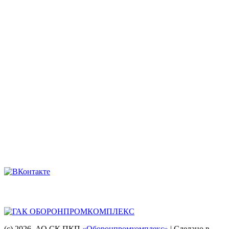
sale@skopk.ru
Телефоны:
8 (863) 222-35-71
8 938 135-91-82
8 (863) 200-74-73
8 928 909-58-71
8 (863) 222-14-11
8 (863) 222-28-49
Мы в соцсетях
Головная компания
(с) 2026
, АО СК ПКП
«Оборонпромкомплекс»
| Сделано в