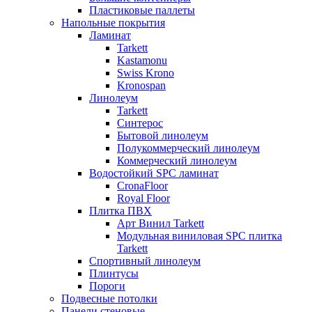
Пластиковые паллеты
Напольные покрытия
Ламинат
Tarkett
Kastamonu
Swiss Krono
Kronospan
Линолеум
Tarkett
Синтерос
Бытовой линолеум
Полукоммерческий линолеум
Коммерческий линолеум
Водостойкий SPC ламинат
CronaFloor
Royal Floor
Плитка ПВХ
Арт Винил Tarkett
Модульная виниловая SPC плитка
Tarkett
Спортивный линолеум
Плинтусы
Пороги
Подвесные потолки
Панели стеновые