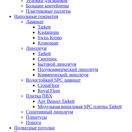
Тележки для ящиков
Большие контейнеры
Пластиковые паллеты
Напольные покрытия
Ламинат
Tarkett
Kastamonu
Swiss Krono
Kronospan
Линолеум
Tarkett
Синтерос
Бытовой линолеум
Полукоммерческий линолеум
Коммерческий линолеум
Водостойкий SPC ламинат
CronaFloor
Royal Floor
Плитка ПВХ
Арт Винил Tarkett
Модульная виниловая SPC плитка Tarkett
Спортивный линолеум
Плинтусы
Пороги
Подвесные потолки