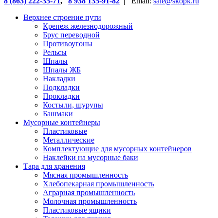
8 (863) 222-35-71
,
8 938 135-91-82
|
Email:
sale@skopk.ru
Верхнее строение пути
Крепеж железнодорожный
Брус переводной
Противоугоны
Рельсы
Шпалы
Шпалы ЖБ
Накладки
Подкладки
Прокладки
Костыли, шурупы
Башмаки
Мусорные контейнеры
Пластиковые
Металлические
Комплектующие для мусорных контейнеров
Наклейки на мусорные баки
Тара для хранения
Мясная промышленность
Хлебопекарная промышленность
Аграрная промышленность
Молочная промышленность
Пластиковые ящики