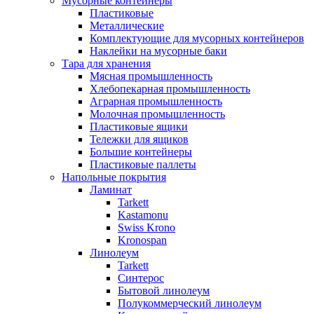
Мусорные контейнеры
Пластиковые
Металлические
Комплектующие для мусорных контейнеров
Наклейки на мусорные баки
Тара для хранения
Мясная промышленность
Хлебопекарная промышленность
Аграрная промышленность
Молочная промышленность
Пластиковые ящики
Тележки для ящиков
Большие контейнеры
Пластиковые паллеты
Напольные покрытия
Ламинат
Tarkett
Kastamonu
Swiss Krono
Kronospan
Линолеум
Tarkett
Синтерос
Бытовой линолеум
Полукоммерческий линолеум