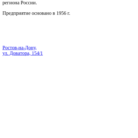
региона России.
Предприятие основано в 1956 г.
Адрес:
Ростов-на-Дону,
ул. Доватора, 154/1
Как проехать — Яндекс Карты
sale@skopk.ru
Телефоны:
8 (863) 222-35-71
8 938 135-91-82
8 (863) 200-74-73
8 928 909-58-71
8 (863) 222-14-11
8 (863) 222-28-49