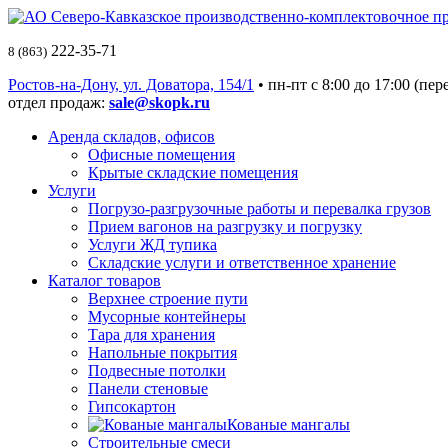
222-35-71
8 (863)
Ростов-на-Дону, ул. Доватора, 154/1
• пн-пт c 8:00 до 17:00 (пер
отдел продаж:
sale@skopk.ru
Аренда складов, офисов
Офисные помещения
Крытые складские помещения
Услуги
Погрузо-разгрузочные работы и перевалка грузов
Прием вагонов на разгрузку и погрузку
Услуги ЖД тупика
Складские услуги и ответственное хранение
Каталог товаров
Верхнее строение пути
Мусорные контейнеры
Тара для хранения
Напольные покрытия
Подвесные потолки
Панели стеновые
Гипсокартон
Кованые мангалы
Строительные смеси