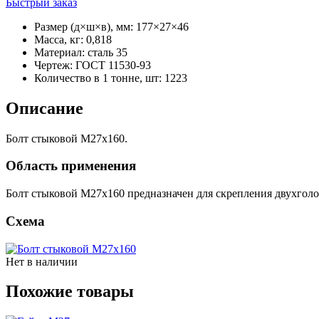
Быстрый заказ
Размер (д×ш×в), мм
:
177×27×46
Масса, кг
:
0,818
Материал
:
сталь 35
Чертеж
:
ГОСТ 11530-93
Количество в 1 тонне, шт
:
1223
Описание
Болт стыковой М27х160.
Область применения
Болт стыковой М27х160 предназначен для скрепления двухголо
Схема
Нет в наличии
Похожие товары