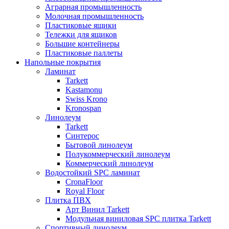
Аграрная промышленность
Молочная промышленность
Пластиковые ящики
Тележки для ящиков
Большие контейнеры
Пластиковые паллеты
Напольные покрытия
Ламинат
Tarkett
Kastamonu
Swiss Krono
Kronospan
Линолеум
Tarkett
Синтерос
Бытовой линолеум
Полукоммерческий линолеум
Коммерческий линолеум
Водостойкий SPC ламинат
CronaFloor
Royal Floor
Плитка ПВХ
Арт Винил Tarkett
Модульная виниловая SPC плитка Tarkett
Спортивный линолеум