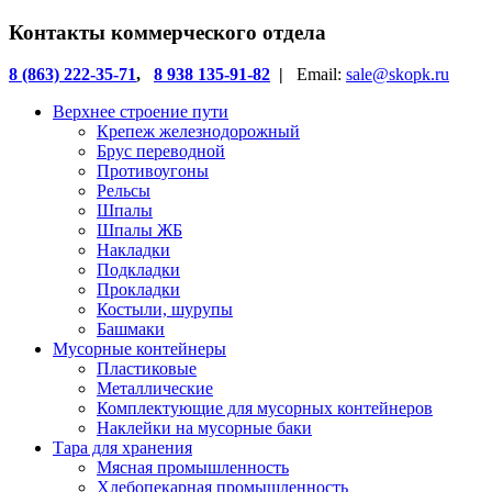
Контакты коммерческого отдела
8 (863) 222-35-71
,
8 938 135-91-82
|
Email:
sale@skopk.ru
Верхнее строение пути
Крепеж железнодорожный
Брус переводной
Противоугоны
Рельсы
Шпалы
Шпалы ЖБ
Накладки
Подкладки
Прокладки
Костыли, шурупы
Башмаки
Мусорные контейнеры
Пластиковые
Металлические
Комплектующие для мусорных контейнеров
Наклейки на мусорные баки
Тара для хранения
Мясная промышленность
Хлебопекарная промышленность