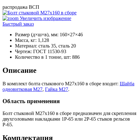
распродажа ВСП
Увеличить изображение
Быстрый заказ
Размер (д×ш×в), мм
:
160×27×46
Масса, кг
:
1,128
Материал
:
сталь 35, сталь 20
Чертеж
:
ГОСТ 11530-93
Количество в 1 тонне, шт
:
886
Описание
В комплект болта стыкового М27х160 в сборе входит:
Шайба
одновитковая М27
,
Гайка М27
.
Область применения
Болт стыковой М27х160 в сборе предназначен для скрепления
двухголовыми накладками 1Р-65 или 2Р-65 стыков рельсов
Р-65.
Комплектация