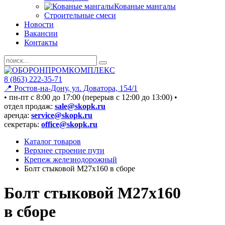
Кованые мангалы
Строительные смеси
Новости
Вакансии
Контакты
8 (863) 222-35-71
📍 Ростов-на-Дону, ул. Доватора, 154/1
• пн-пт c 8:00 до 17:00 (перерыв с 12:00 до 13:00) •
отдел продаж:
sale@skopk.ru
аренда:
service@skopk.ru
секретарь:
office@skopk.ru
Каталог товаров
Верхнее строение пути
Крепеж железнодорожный
Болт стыковой М27х160 в сборе
Болт стыковой М27х160
в сборе