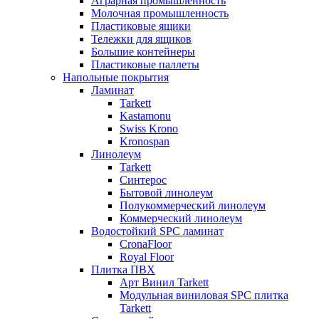
Аграрная промышленность
Молочная промышленность
Пластиковые ящики
Тележки для ящиков
Большие контейнеры
Пластиковые паллеты
Напольные покрытия
Ламинат
Tarkett
Kastamonu
Swiss Krono
Kronospan
Линолеум
Tarkett
Синтерос
Бытовой линолеум
Полукоммерческий линолеум
Коммерческий линолеум
Водостойкий SPC ламинат
CronaFloor
Royal Floor
Плитка ПВХ
Арт Винил Tarkett
Модульная виниловая SPC плитка
Tarkett