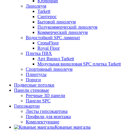
Kronospan
Линолеум
Tarkett
Синтерос
Бытовой линолеум
Полукоммерческий линолеум
Коммерческий линолеум
Водостойкий SPC ламинат
CronaFloor
Royal Floor
Плитка ПВХ
Арт Винил Tarkett
Модульная виниловая SPC плитка Tarkett
Спортивный линолеум
Плинтусы
Пороги
Подвесные потолки
Панели стеновые
Реечные 3D панели
Панели SPC
Гипсокартон
Листы гипсокартона
Профили для монтажа
Комплектующие
Кованые мангалы