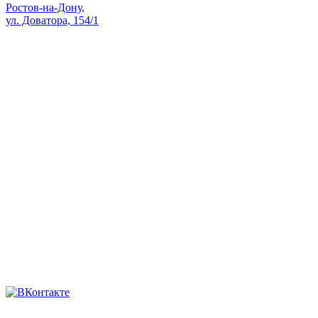
Ростов-на-Дону,
ул. Доватора, 154/1
Как проехать — Яндекс Карты
sale@skopk.ru
Телефоны:
8 (863) 222-35-71
8 938 135-91-82
8 (863) 200-74-73
8 928 909-58-71
8 (863) 222-14-11
8 (863) 222-28-49
Мы в соцсетях